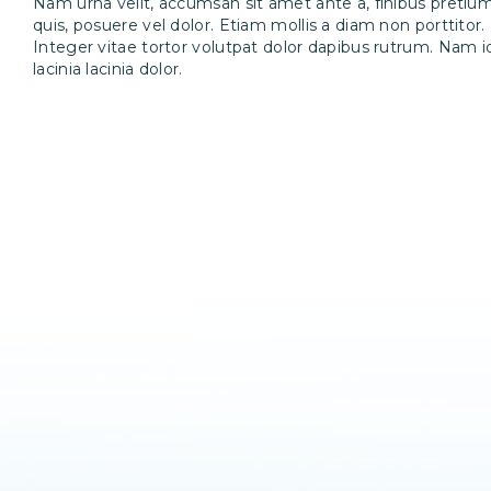
Nam urna velit, accumsan sit amet ante a, finibus pretium
quis, posuere vel dolor. Etiam mollis a diam non porttitor
Integer vitae tortor volutpat dolor dapibus rutrum. Nam id
lacinia lacinia dolor.