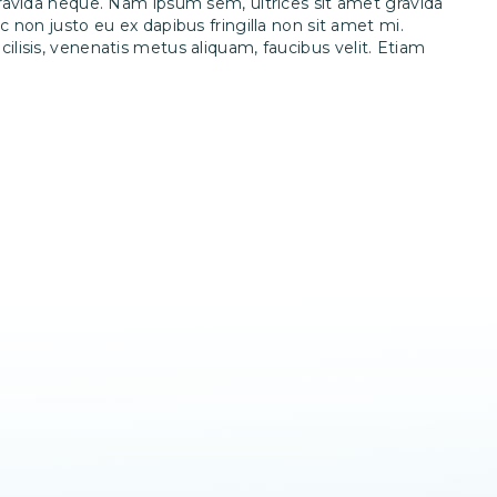
 gravida neque. Nam ipsum sem, ultrices sit amet gravida
c non justo eu ex dapibus fringilla non sit amet mi.
ilisis, venenatis metus aliquam, faucibus velit. Etiam