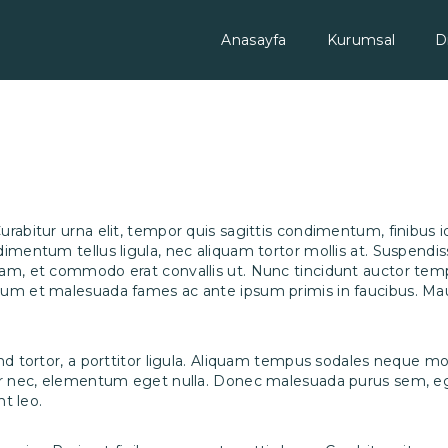
Anasayfa
Kurumsal
D
rabitur urna elit, tempor quis sagittis condimentum, finibus id 
condimentum tellus ligula, nec aliquam tortor mollis at. Sus
diam, et commodo erat convallis ut. Nunc tincidunt auctor te
dum et malesuada fames ac ante ipsum primis in faucibus. Maur
end tortor, a porttitor ligula. Aliquam tempus sodales neque m
per nec, elementum eget nulla. Donec malesuada purus sem, ege
nt leo.