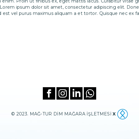
 enim. Proin ut finibus ex, eget mattis lacus. Curabitur vitae
. Lorem ipsum dolor sit amet, consectetur adipiscing elit. Done
 est vel purus maximus aliquam a et tortor. Quisque nec ex fac
© 2023. MAĞ-TUR DİM MAĞARA İŞLETMESİ
X