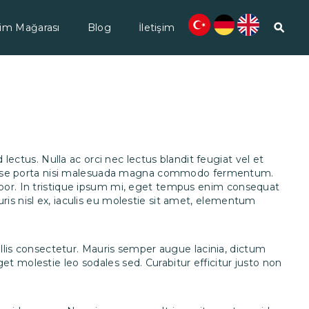
;
im Mağarası
Blog
İletişim
lectus. Nulla ac orci nec lectus blandit feugiat vel et
pendisse porta nisi malesuada magna commodo fermentum.
mpor. In tristique ipsum mi, eget tempus enim consequat
is nisl ex, iaculis eu molestie sit amet, elementum
ollis consectetur. Mauris semper augue lacinia, dictum
t molestie leo sodales sed. Curabitur efficitur justo non