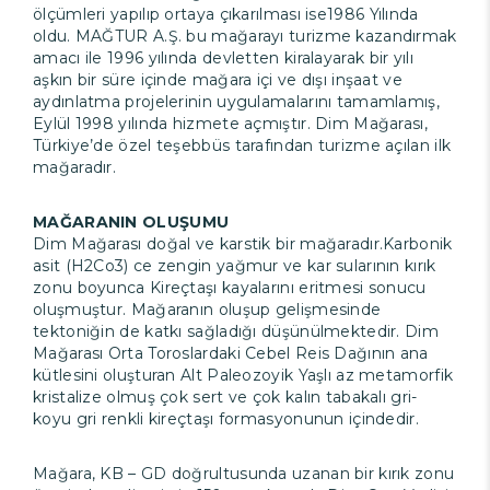
ölçümleri yapılıp ortaya çıkarılması ise1986 Yılında
oldu. MAĞTUR A.Ş. bu mağarayı turizme kazandırmak
amacı ile 1996 yılında devletten kiralayarak bir yılı
aşkın bir süre içinde mağara içi ve dışı inşaat ve
aydınlatma projelerinin uygulamalarını tamamlamış,
Eylül 1998 yılında hizmete açmıştır. Dim Mağarası,
Türkiye’de özel teşebbüs tarafından turizme açılan ilk
mağaradır.
MAĞARANIN OLUŞUMU
Dim Mağarası doğal ve karstik bir mağaradır.Karbonik
asit (H2Co3) ce zengin yağmur ve kar sularının kırık
zonu boyunca Kireçtaşı kayalarını eritmesi sonucu
oluşmuştur. Mağaranın oluşup gelişmesinde
tektoniğin de katkı sağladığı düşünülmektedir. Dim
Mağarası Orta Toroslardaki Cebel Reis Dağının ana
kütlesini oluşturan Alt Paleozoyik Yaşlı az metamorfik
kristalize olmuş çok sert ve çok kalın tabakalı gri-
koyu gri renkli kireçtaşı formasyonunun içindedir.
Mağara, KB – GD doğrultusunda uzanan bir kırık zonu