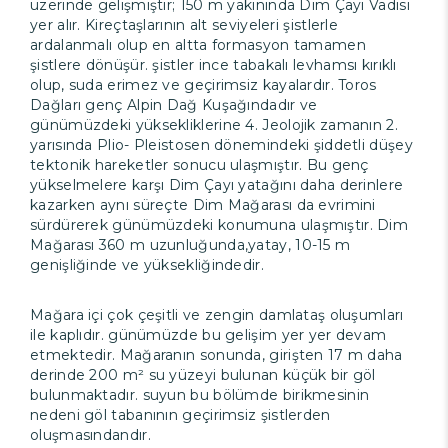
üzerinde gelişmiştir; 150 m yakınında Dim Çayı Vadisi
yer alır. Kireçtaşlarının alt seviyeleri şistlerle
ardalanmalı olup en altta formasyon tamamen
şistlere dönüşür. şistler ince tabakalı levhamsı kırıklı
olup, suda erimez ve geçirimsiz kayalardır. Toros
Dağları genç Alpin Dağ Kuşağındadır ve
günümüzdeki yüksekliklerine 4. Jeolojik zamanın 2.
yarısında Plio- Pleistosen dönemindeki şiddetli düşey
tektonik hareketler sonucu ulaşmıştır. Bu genç
yükselmelere karşı Dim Çayı yatağını daha derinlere
kazarken aynı süreçte Dim Mağarası da evrimini
sürdürerek günümüzdeki konumuna ulaşmıştır. Dim
Mağarası 360 m uzunluğunda,yatay, 10-15 m
genişliğinde ve yüksekliğindedir.
Mağara içi çok çeşitli ve zengin damlataş oluşumları
ile kaplıdır. günümüzde bu gelişim yer yer devam
etmektedir. Mağaranın sonunda, girişten 17 m daha
derinde 200 m² su yüzeyi bulunan küçük bir göl
bulunmaktadır. suyun bu bölümde birikmesinin
nedeni göl tabanının geçirimsiz şistlerden
oluşmasındandır.