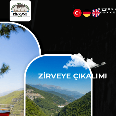
;
ZİRVEYE ÇIKALIM!
232 metre yükseklikte
Panoramik Alanya manzarası