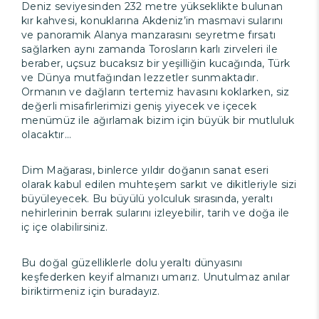
Deniz seviyesinden 232 metre yükseklikte bulunan
kır kahvesi, konuklarına Akdeniz’in masmavi sularını
ve panoramik Alanya manzarasını seyretme fırsatı
sağlarken aynı zamanda Torosların karlı zirveleri ile
beraber, uçsuz bucaksız bir yeşilliğin kucağında, Türk
ve Dünya mutfağından lezzetler sunmaktadır.
Ormanın ve dağların tertemiz havasını koklarken, siz
değerli misafirlerimizi geniş yiyecek ve içecek
menümüz ile ağırlamak bizim için büyük bir mutluluk
olacaktır…
Dim Mağarası, binlerce yıldır doğanın sanat eseri
olarak kabul edilen muhteşem sarkıt ve dikitleriyle sizi
büyüleyecek. Bu büyülü yolculuk sırasında, yeraltı
nehirlerinin berrak sularını izleyebilir, tarih ve doğa ile
iç içe olabilirsiniz.
Bu doğal güzelliklerle dolu yeraltı dünyasını
keşfederken keyif almanızı umarız. Unutulmaz anılar
biriktirmeniz için buradayız.