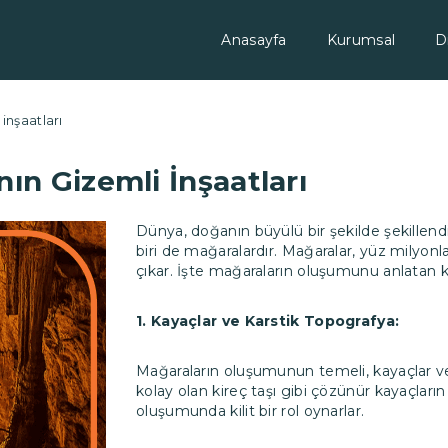
Anasayfa
Kurumsal
D
̇nşaatları
n Gizemli İnşaatları
Dünya, doğanın büyülü bir şekilde şekillend
biri de mağaralardır. Mağaralar, yüz milyonl
çıkar. İşte mağaraların oluşumunu anlatan kı
1. Kayaçlar ve Karstik Topografya:
Mağaraların oluşumunun temeli, kayaçlar ve
kolay olan kireç taşı gibi çözünür kayaçları
oluşumunda kilit bir rol oynarlar.