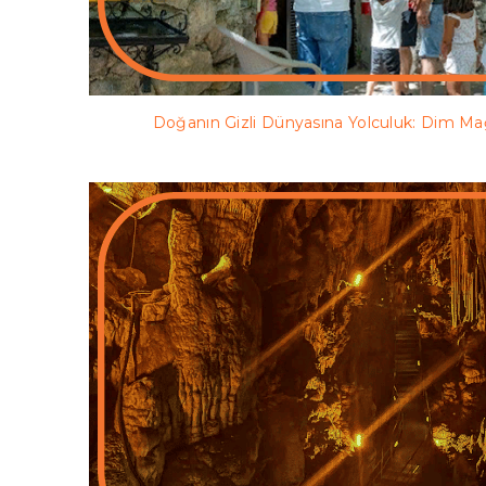
Doğanın Gizli Dünyasına Yolculuk: Dim Mağ