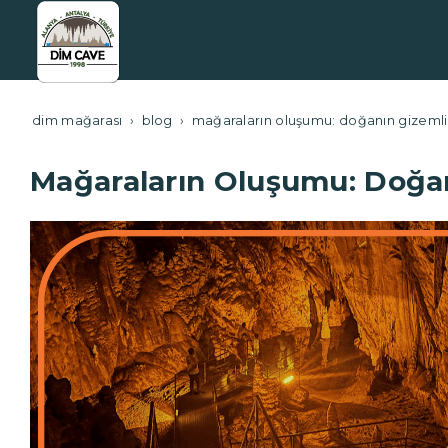
dim mağarası
blog
mağaraların oluşumu: doğanın gizemli i
Mağaraların Oluşumu: Doğanı