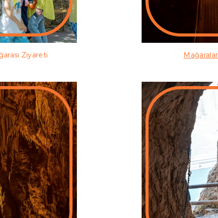
arası Ziyareti
Mağaralar