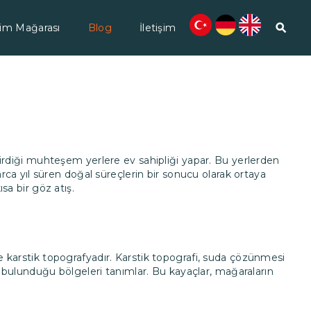
;
im Mağarası
Blog
İletişim
irdiği muhteşem yerlere ev sahipliği yapar. Bu yerlerden
arca yıl süren doğal süreçlerin bir sonucu olarak ortaya
sa bir göz atış.
 karstik topografyadır. Karstik topografi, suda çözünmesi
n bulunduğu bölgeleri tanımlar. Bu kayaçlar, mağaraların