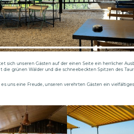
t sich unseren Gästen auf der einen Seite ein herrlicher Aus
it die grünen Wälder und die schneebeckten Spitzen des Taur
t es uns eine Freude, unseren verehrten Gästen ein vielfälti