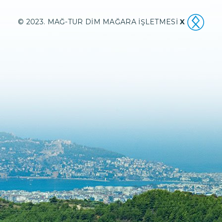
© 2023. MAĞ-TUR DİM MAĞARA İŞLETMESİ
X